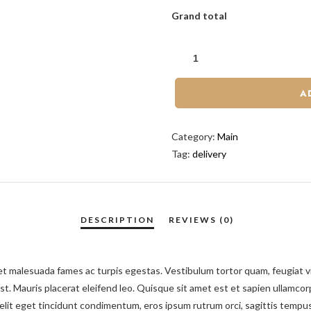
Grand total
A
Category:
Main
Tag:
delivery
t malesuada fames ac turpis egestas. Vestibulum tortor quam, feugiat vit
st. Mauris placerat eleifend leo. Quisque sit amet est et sapien ullamco
lit eget tincidunt condimentum, eros ipsum rutrum orci, sagittis tempus 