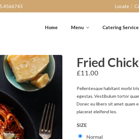
5.4566743
Locate
Ca
Home
Menu
Catering Service
Fried Chic
£
11.00
Pellentesque habitant morbi tri
egestas. Vestibulum tortor quam,
Donec eu libero sit amet quam e
placerat eleifend leo.
SIZE
Normal